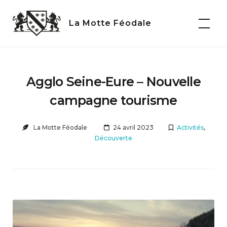
Skip
to
La Motte Féodale
content
Agglo Seine-Eure – Nouvelle
campagne tourisme
La Motte Féodale
24 avril 2023
Activités
,
Découverte