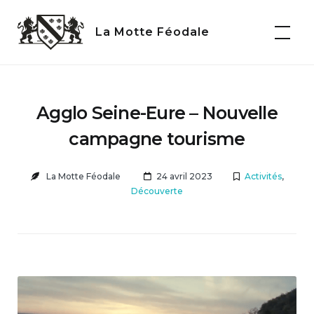
Skip
to
La Motte Féodale
content
Agglo Seine-Eure – Nouvelle
campagne tourisme
La Motte Féodale
24 avril 2023
Activités
,
Découverte