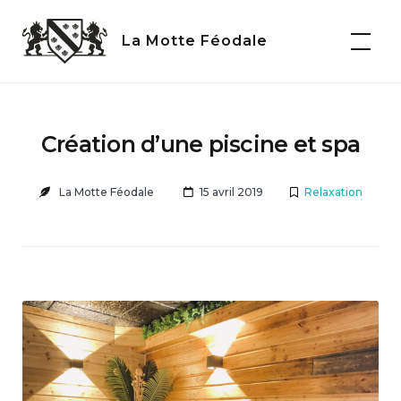
Skip
to
La Motte Féodale
content
Création d’une piscine et spa
La Motte Féodale
15 avril 2019
Relaxation