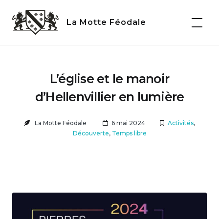
Skip
to
La Motte Féodale
content
L’église et le manoir
d’Hellenvillier en lumière
La Motte Féodale
6 mai 2024
Activités
,
Découverte
,
Temps libre